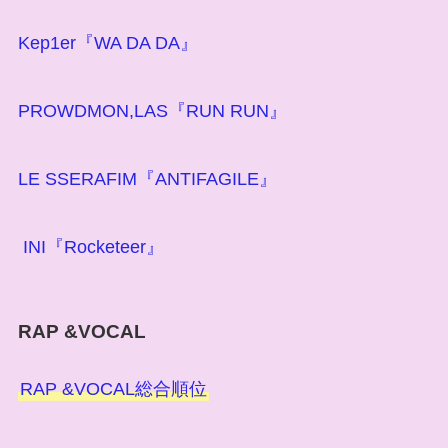
Kep1er『WA DA DA』
PROWDMON,LAS『RUN RUN』
LE SSERAFIM『ANTIFAGILE』
INI『Rocketeer』
RAP &VOCAL
RAP &VOCAL総合順位