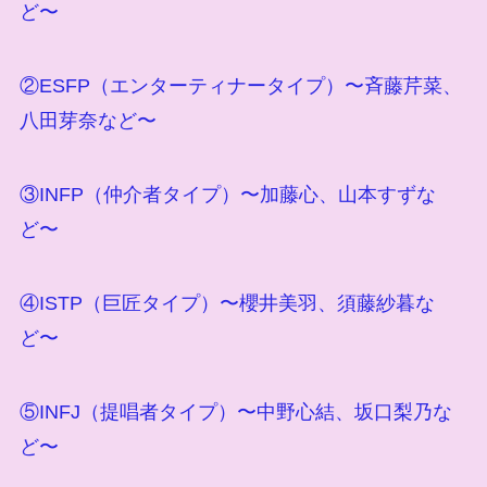
ど〜
②ESFP（エンターティナータイプ）〜斉藤芹菜、
八田芽奈など〜
③INFP（仲介者タイプ）〜加藤心、山本すずな
ど〜
④ISTP（巨匠タイプ）〜櫻井美羽、須藤紗暮な
ど〜
⑤INFJ（提唱者タイプ）〜中野心結、坂口梨乃な
ど〜