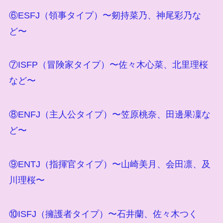
⑥ESFJ（領事タイプ）〜剱持菜乃、神尾彩乃な
ど〜
⑦ISFP（冒険家タイプ）〜佐々木心菜、北里理桜
など〜
⑧ENFJ（主人公タイプ）〜笠原桃奈、田邊果凜な
ど〜
⑨ENTJ（指揮官タイプ）〜山崎美月、会田凛、及
川理桜〜
⑩ISFJ（擁護者タイプ）〜石井蘭、佐々木つく