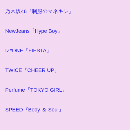
乃木坂46『制服のマネキン』
NewJeans『Hype Boy』
IZ*ONE『FIESTA』
TWICE『CHEER UP』
Perfume『TOKYO GIRL』
SPEED『Body ＆ Soul』