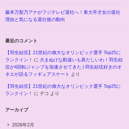
藤本万梨乃アナがフジテレビ退社へ！東大卒才女の退社
理由と気になる退社後の動向
最近のコメント
【羽生結弦】21世紀の偉大なオリンピック選手 Top25に
ランクイン！
に
大まぬけな勘違いも甚だしいわ！羽生結
弦が4回転ジャンプを加速させてきた | 羽生結弦好きのオ
ネエが語るフィギュアスケート
より
【羽生結弦】21世紀の偉大なオリンピック選手 Top25に
ランクイン！
に
デコ
より
アーカイブ
2026年2月