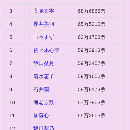
3
高見文寧
68万6868票
4
櫻井美羽
65万5210票
5
山本すず
63万1708票
6
佐々木心菜
59万3913票
7
飯田栞月
59万3457票
8
清水恵子
59万1650票
9
石井蘭
58万8173票
10
海老原鼓
57万7903票
11
加藤心
55万2603票
12
坂口梨乃