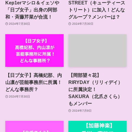
Kep1erマシロ＆イェソや
STREET（キューティース
「日プ女子」出身の阿部
トリート）に加入！どんな
和・斉藤芹菜が合流！
グループ？メンバーは？
2024年7月30日
2024年7月30日
【日プ女子】髙橋妃那、内
【岡部望々花】
山凛が芸能事務所に所属！
RIRYDAY（リリィデイ）
どんな事務所？
に所属決定！
SAKURA（北爪さくら）
2024年7月30日
もメンバー
2024年7月9日