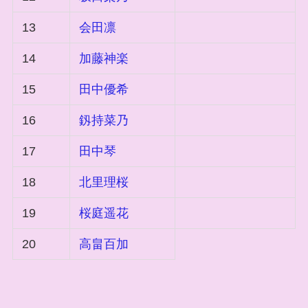
13
会田凛
14
加藤神楽
15
田中優希
16
釼持菜乃
17
田中琴
18
北里理桜
19
桜庭遥花
20
高畠百加