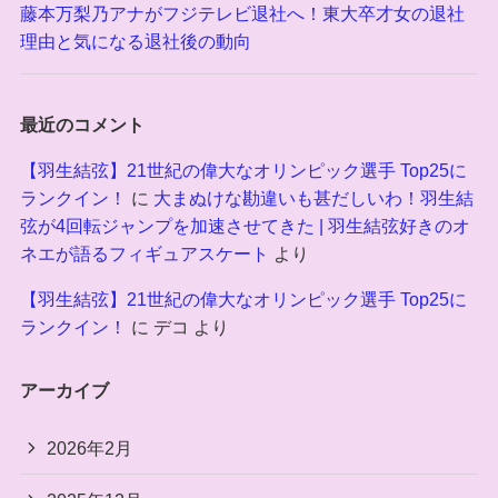
藤本万梨乃アナがフジテレビ退社へ！東大卒才女の退社
理由と気になる退社後の動向
最近のコメント
【羽生結弦】21世紀の偉大なオリンピック選手 Top25に
ランクイン！
に
大まぬけな勘違いも甚だしいわ！羽生結
弦が4回転ジャンプを加速させてきた | 羽生結弦好きのオ
ネエが語るフィギュアスケート
より
【羽生結弦】21世紀の偉大なオリンピック選手 Top25に
ランクイン！
に
デコ
より
アーカイブ
2026年2月