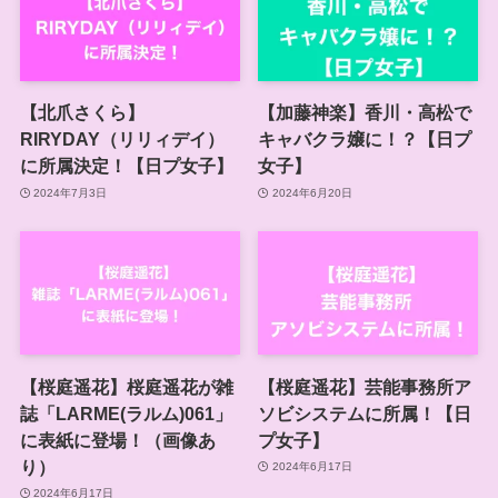
【北爪さくら】
【加藤神楽】香川・高松で
RIRYDAY（リリィデイ）
キャバクラ嬢に！？【日プ
に所属決定！【日プ女子】
女子】
2024年7月3日
2024年6月20日
【桜庭遥花】桜庭遥花が雑
【桜庭遥花】芸能事務所ア
誌「LARME(ラルム)061」
ソビシステムに所属！【日
に表紙に登場！（画像あ
プ女子】
り）
2024年6月17日
2024年6月17日