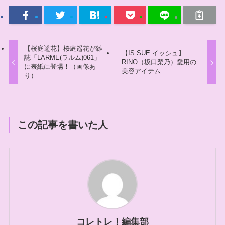
【桜庭遥花】桜庭遥花が雑
【IS:SUE イッシュ】
誌「LARME(ラルム)061」
RINO（坂口梨乃）愛用の
に表紙に登場！（画像あ
美容アイテム
り）
この記事を書いた人
コレトレ！編集部