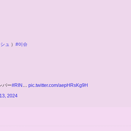
ッシュ
）
#이슈
ンバー
#RIN
…
pic.twitter.com/aepHRsKg9H
13, 2024