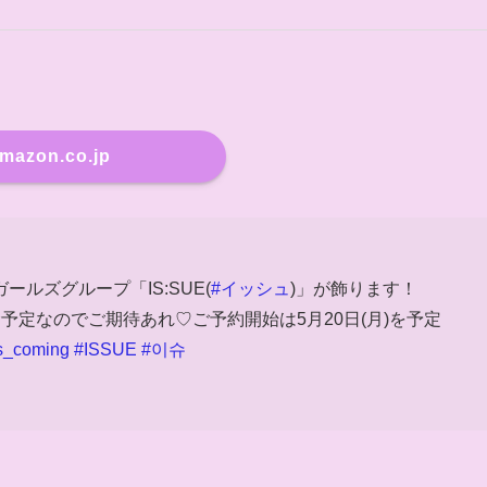
mazon.co.jp
ガールズグループ「IS:SUE(
#イッシュ
)」が飾ります！
予定なのでご期待あれ♡ご予約開始は5月20日(月)を予定
s_coming
#ISSUE
#이슈