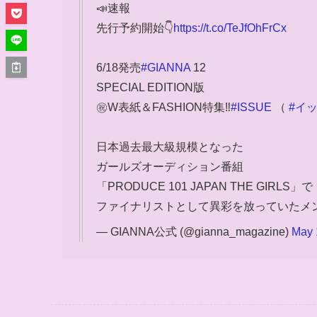
📣速報
先行予約開始👇
https://t.co/TeJfOhFrCx
6/18発売
#GIANNA
12
SPECIAL EDITION版
㊗️W表紙＆FASHION特集‼️
#ISSUE
（
#イ
⽇本過去最⼤級規模となった
ガールズオーディション番組
「PRODUCE 101 JAPAN THE GIRLS」で
ファイナリストとして異彩を放っていたメ
— GIANNA公式 (@gianna_magazine)
May 