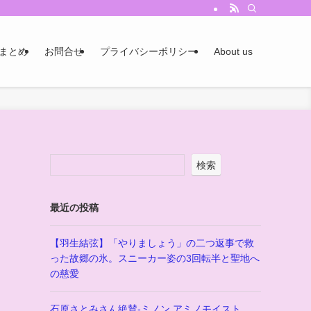
まとめ
お問合せ
プライバシーポリシー
About us
検索
最近の投稿
【羽生結弦】「やりましょう」の二つ返事で救
った故郷の氷。スニーカー姿の3回転半と聖地へ
の慈愛
石原さとみさん絶賛-ミノン アミノモイスト