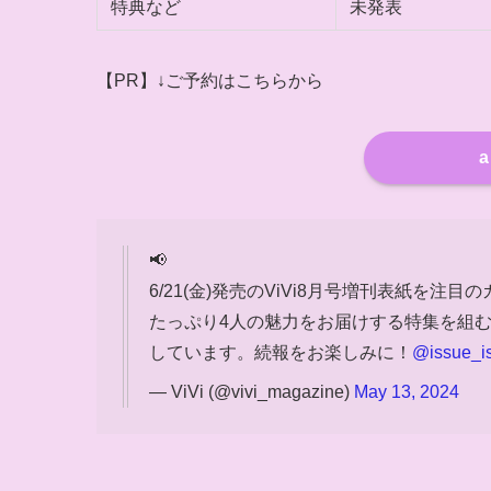
特典など
未発表
【PR】↓ご予約はこちらから
a
📢
6/21(金)発売のViVi8月号増刊表紙を注目の
たっぷり4人の魅力をお届けする特集を組む
しています。続報をお楽しみに！
@issue_i
— ViVi (@vivi_magazine)
May 13, 2024