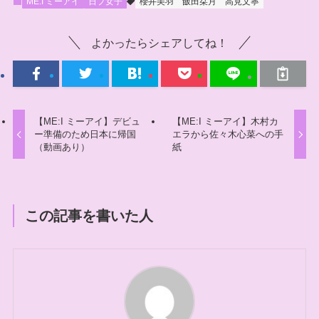
ME:I ミーアイ
日プ女子
櫻井美羽
飯田栞月
高見文寧
よかったらシェアしてね！
【ME:I ミーアイ】デビュ
【ME:I ミーアイ】木村カ
ー準備のため日本に帰国
エラから佐々木心菜への手
（動画あり）
紙
この記事を書いた人