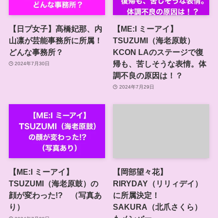
【日プ女子】髙橋妃那、内
【ME:I ミーアイ】
山凛が芸能事務所に所属！
TSUZUMI（海老原鼓）
どんな事務所？
KCON LAのステージで復
帰も、苦しそうな表情。体
2024年7月30日
調不良の原因は！？
2024年7月29日
【ME:I ミーアイ】
【岡部望々花】
TSUZUMI（海老原鼓）の
RIRYDAY（リリィデイ）
顔が変わった!? （写真あ
に所属決定！
り）
SAKURA（北爪さくら）