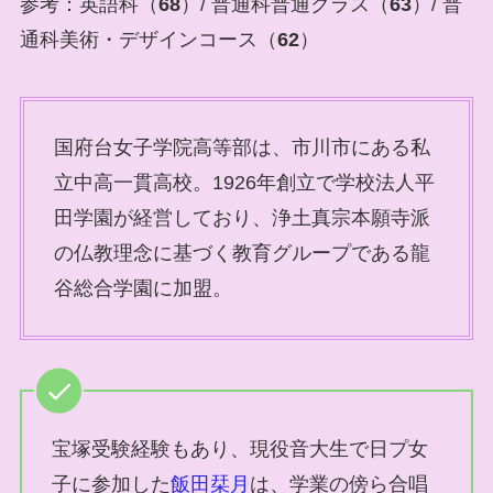
参考：英語科（
68
）/ 普通科普通クラス（
63
）/ 普
通科美術・デザインコース（
62
）
国府台女子学院高等部は、市川市にある私
立中高一貫高校。1926年創立で学校法人平
田学園が経営しており、浄土真宗本願寺派
の仏教理念に基づく教育グループである龍
谷総合学園に加盟。
宝塚受験経験もあり、現役音大生で日プ女
子に参加した
飯田栞月
は、学業の傍ら合唱