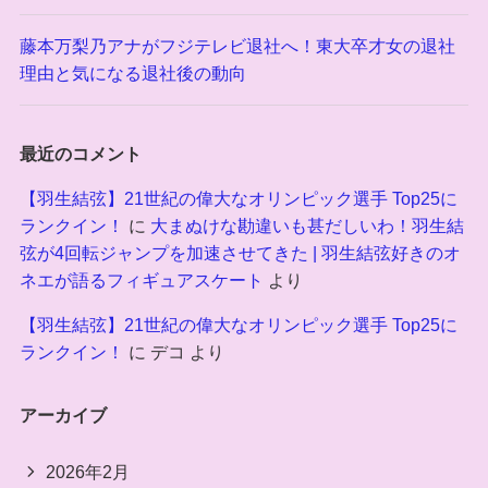
藤本万梨乃アナがフジテレビ退社へ！東大卒才女の退社
理由と気になる退社後の動向
最近のコメント
【羽生結弦】21世紀の偉大なオリンピック選手 Top25に
ランクイン！
に
大まぬけな勘違いも甚だしいわ！羽生結
弦が4回転ジャンプを加速させてきた | 羽生結弦好きのオ
ネエが語るフィギュアスケート
より
【羽生結弦】21世紀の偉大なオリンピック選手 Top25に
ランクイン！
に
デコ
より
アーカイブ
2026年2月