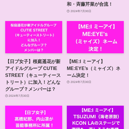
和・斉藤芹菜が合流！
2024年7月30日
【日プ女子】桜庭遥花が新
【ME:I ミーアイ】
アイドルグループ CUTIE
ME:EYE’s（ミャイズ）ネ
STREET（キューティース
ーム決定！
トリート）に加入！どんな
2024年7月30日
グループ？メンバーは？
2024年7月30日