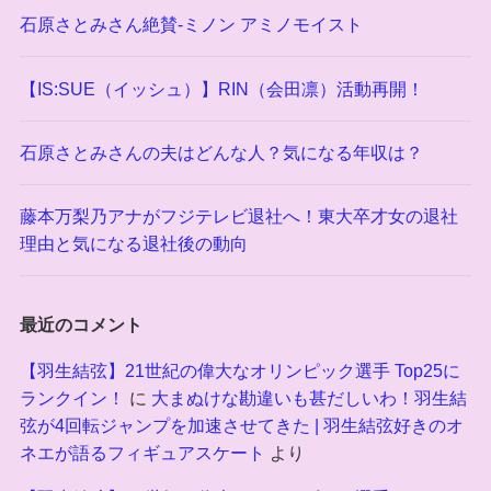
石原さとみさん絶賛-ミノン アミノモイスト
【IS:SUE（イッシュ）】RIN（会田凛）活動再開！
石原さとみさんの夫はどんな人？気になる年収は？
藤本万梨乃アナがフジテレビ退社へ！東大卒才女の退社
理由と気になる退社後の動向
最近のコメント
【羽生結弦】21世紀の偉大なオリンピック選手 Top25に
ランクイン！
に
大まぬけな勘違いも甚だしいわ！羽生結
弦が4回転ジャンプを加速させてきた | 羽生結弦好きのオ
ネエが語るフィギュアスケート
より