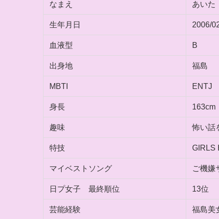
なまえ
あいた
生年月日
2006/0
血液型
B
出身地
福島
MBTI
ENTJ
身長
163cm
趣味
怖い話
特技
GIRLS
マイベストソング
ご機嫌
日プ女子 最終順位
13位
芸能経験
福島美