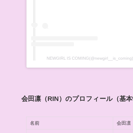
NEWGIRL IS COMING(@newgirl__is_co
会田凛（RIN）のプロフィール（基
名前
会田凛