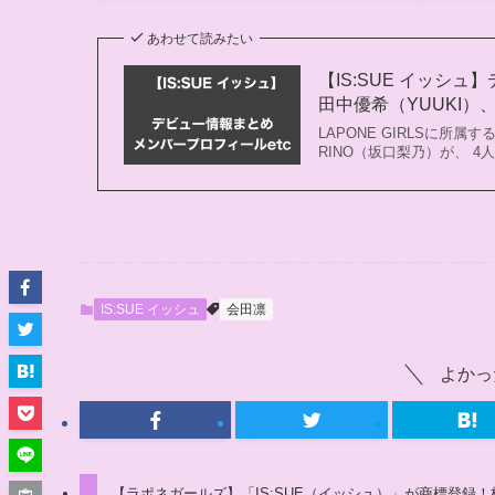
あわせて読みたい
【IS:SUE イッシ
田中優希（YUUKI）、
LAPONE GIRLSに所
RINO（坂口梨乃）が、 4人
IS:SUE イッシュ
会田凛
よかっ
【ラポネガールズ】「IS:SUE（イッシュ）」が商標登録！