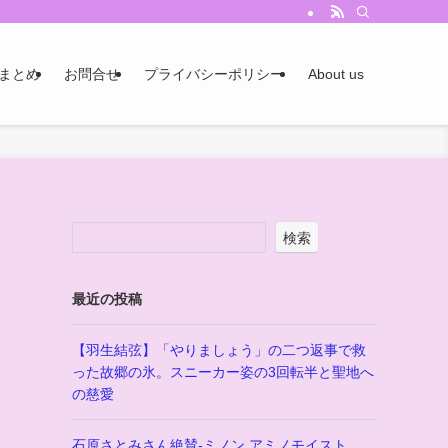
まとめ
お問合せ
プライバシーポリシー
About us
検索
最近の投稿
【羽生結弦】「やりましょう」の二つ返事で救
った故郷の氷。スニーカー姿の3回転半と聖地へ
の慈愛
石原さとみさん絶賛-ミノン アミノモイスト